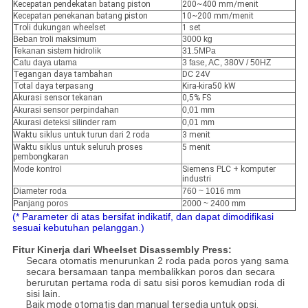
Kecepatan pendekatan batang piston
200~400 mm/menit
Kecepatan penekanan batang piston
10~200 mm/menit
Troli dukungan wheelset
1 set
Beban troli maksimum
3000 kg
Tekanan sistem hidrolik
31.5MPa
Catu daya utama
3 fase, AC, 380V / 50HZ
Tegangan daya tambahan
DC 24V
Total daya terpasang
Kira-kira50 kW
Akurasi sensor tekanan
0,5% FS
Akurasi sensor perpindahan
0,01 mm
Akurasi deteksi silinder ram
0,01 mm
Waktu siklus untuk turun dari 2 roda
3 menit
Waktu siklus untuk seluruh proses
5 menit
pembongkaran
Mode kontrol
Siemens PLC + komputer
industri
Diameter roda
760 ~ 1016 mm
Panjang poros
2000 ~ 2400 mm
(* Parameter di atas bersifat indikatif, dan dapat dimodifikasi
sesuai kebutuhan pelanggan.)
Fitur Kinerja dari Wheelset Disassembly Press:
Secara otomatis menurunkan 2 roda pada poros yang sama
secara bersamaan tanpa membalikkan poros dan secara
berurutan pertama roda di satu sisi poros kemudian roda di
sisi lain.
Baik mode otomatis dan manual tersedia untuk opsi.