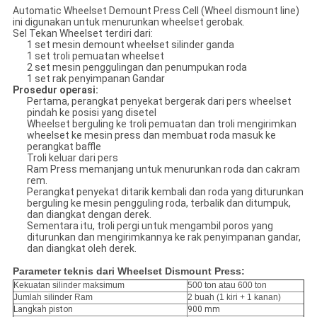
Automatic Wheelset Demount Press Cell (Wheel dismount line)
ini digunakan untuk menurunkan wheelset gerobak.
Sel Tekan Wheelset terdiri dari:
1 set mesin demount wheelset silinder ganda
1 set troli pemuatan wheelset
2 set mesin penggulingan dan penumpukan roda
1 set rak penyimpanan Gandar
Prosedur operasi:
Pertama, perangkat penyekat bergerak dari pers wheelset
pindah ke posisi yang disetel
Wheelset berguling ke troli pemuatan dan troli mengirimkan
wheelset ke mesin press dan membuat roda masuk ke
perangkat baffle
Troli keluar dari pers
Ram Press memanjang untuk menurunkan roda dan cakram
rem.
Perangkat penyekat ditarik kembali dan roda yang diturunkan
berguling ke mesin pengguling roda, terbalik dan ditumpuk,
dan diangkat dengan derek.
Sementara itu, troli pergi untuk mengambil poros yang
diturunkan dan mengirimkannya ke rak penyimpanan gandar,
dan diangkat oleh derek.
Parameter teknis dari Wheelset Dismount Press:
Kekuatan silinder maksimum
500 ton atau 600 ton
Jumlah silinder Ram
2 buah (1 kiri + 1 kanan)
Langkah piston
900 mm