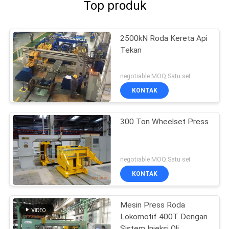
Top produk
2500kN Roda Kereta Api
Tekan
negotiable MOQ:Satu set
KONTAK
300 Ton Wheelset Press
negotiable MOQ:Satu set
KONTAK
Mesin Press Roda
Lokomotif 400T Dengan
Sistem Injeksi Oli