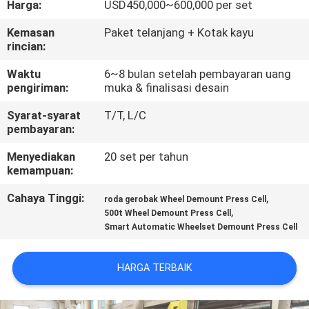
Harga:
USD450,000~600,000 per set
KUALITAS
Kemasan
Paket telanjang + Kotak kayu
rincian:
HUBUNGI
KAMI
Waktu
6~8 bulan setelah pembayaran uang
pengiriman:
muka & finalisasi desain
Syarat-syarat
T/T, L/C
PERMINTAAN
pembayaran:
PENAWARAN
Menyediakan
20 set per tahun
kemampuan:
SITEMAP
Cahaya Tinggi:
,
roda gerobak Wheel Demount Press Cell
,
500t Wheel Demount Press Cell
Smart Automatic Wheelset Demount Press Cell
PRIVACY
POLICY
HARGA TERBAIK