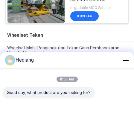
negotiable MOQ:Satu set
KONTAK
Wheelset Tekan
Wheelset Mobil Pengangkutan Tekan Garis Pembongkaran
Roda Sel Pembongkaran
Heqiang
Bengkel Kereta Api 3000kN Wheelset Turunkan Tekan Roda
Φ1250mm
8:58 AM
315 Ton Metro Wheelset Press Dengan Troli Pendukung Putar
180 °
Good day, what product are you looking for?
Bad Request
Semua
Wheelset Tekan
Mesin Press Roda