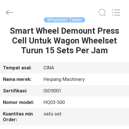
Machinery
Development
Limited
by
Share
Wheelset Tekan
Ltd.
All
Rights
Smart Wheel Demount Press
RUMAH
Reserved.
Cell Untuk Wagon Wheelset
PRODUK
Turun 15 Sets Per Jam
TENTANG
Tempat asal:
CINA
KAMI
Nama merek:
Heqiang Machinery
Sertifikasi:
ISO9001
TUR
Nomor model:
HQ03-500
PABRIK
Kuantitas min
satu set
Order:
KONTROL