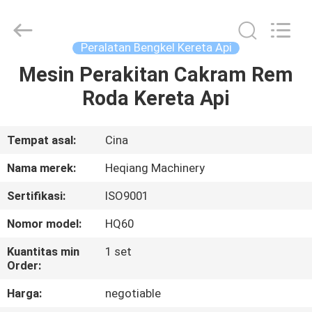
Machinery
Development
Limited
by
Share
Peralatan Bengkel Kereta Api
Ltd.
All
Rights
Mesin Perakitan Cakram Rem
RUMAH
Reserved.
Roda Kereta Api
PRODUK
Tempat asal:
Cina
TENTANG
Nama merek:
Heqiang Machinery
KAMI
Sertifikasi:
ISO9001
Nomor model:
HQ60
TUR
PABRIK
Kuantitas min
1 set
Order:
Harga:
negotiable
KONTROL