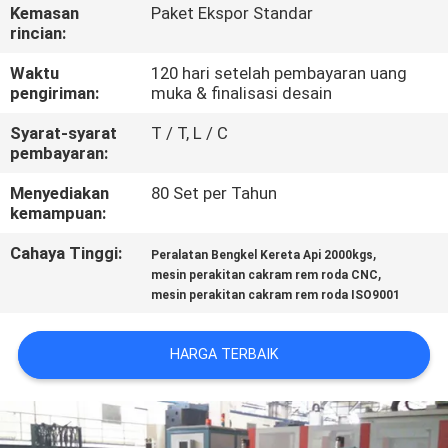
KUALITAS
Kemasan
Paket Ekspor Standar
rincian:
HUBUNGI
Waktu
120 hari setelah pembayaran uang
pengiriman:
muka & finalisasi desain
KAMI
Syarat-syarat
T / T, L / C
pembayaran:
PERMINTAAN
Menyediakan
80 Set per Tahun
PENAWARAN
kemampuan:
Cahaya Tinggi:
,
Peralatan Bengkel Kereta Api 2000kgs
SITEMAP
,
mesin perakitan cakram rem roda CNC
mesin perakitan cakram rem roda ISO9001
PRIVACY
HARGA TERBAIK
POLICY