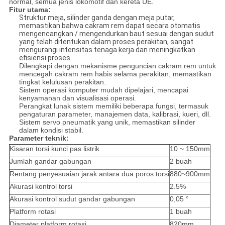
normal, semua jenis lokomotif dan kereta UE.
Fitur utama:
Struktur meja, silinder ganda dengan meja putar,
memastikan bahwa cakram rem dapat secara otomatis
mengencangkan / mengendurkan baut sesuai dengan sudut
yang telah ditentukan dalam proses perakitan, sangat
mengurangi intensitas tenaga kerja dan meningkatkan
efisiensi proses.
Dilengkapi dengan mekanisme penguncian cakram rem untuk
mencegah cakram rem habis selama perakitan, memastikan
tingkat kelulusan perakitan.
Sistem operasi komputer mudah dipelajari, mencapai
kenyamanan dan visualisasi operasi.
Perangkat lunak sistem memiliki beberapa fungsi, termasuk
pengaturan parameter, manajemen data, kalibrasi, kueri, dll.
Sistem servo pneumatik yang unik, memastikan silinder
dalam kondisi stabil.
Parameter teknik:
Kisaran torsi kunci pas listrik
10 ~ 150mm
Jumlah gandar gabungan
2 buah
Rentang penyesuaian jarak antara dua poros torsi
880~900mm
Akurasi kontrol torsi
2.5%
Akurasi kontrol sudut gandar gabungan
0,05 °
Platform rotasi
1 buah
Diameter platform rotasi
820mm