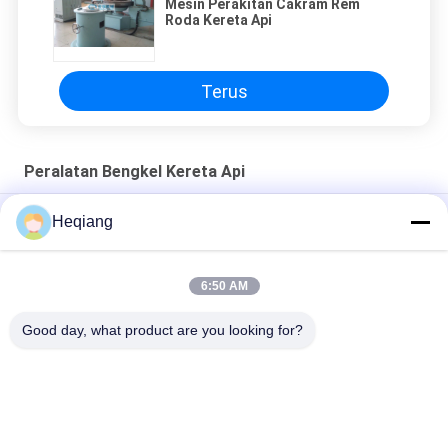
Mesin Perakitan Cakram Rem
Roda Kereta Api
Terus
Peralatan Bengkel Kereta Api
Jalur Perakitan Cakram Rem 500kN Pelatih Kereta Api
Heqiang
Mesin Pengencang Baut Otomatis Kereta Torsi 135Nm
6:50 AM
Peralatan Bengkel Lokomotif Kereta Api, Mesin Turun Baut
Roda Rem Cakram
Good day, what product are you looking for?
Bad Request
Semua
Wheelset Tekan
Mesin Press Roda