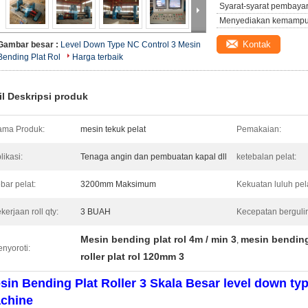
Syarat-syarat pembaya
Menyediakan kemampu
Kontak
Gambar besar :
Level Down Type NC Control 3 Mesin
Bending Plat Rol
Harga terbaik
il Deskripsi produk
ma Produk:
mesin tekuk pelat
Pemakaian:
likasi:
Tenaga angin dan pembuatan kapal dll
ketebalan pelat:
bar pelat:
3200mm Maksimum
Kekuatan luluh pel
kerjaan roll qty:
3 BUAH
Kecepatan bergulir
Mesin bending plat rol 4m / min 3
mesin bending
,
nyoroti:
roller plat rol 120mm 3
sin Bending Plat Roller 3 Skala Besar level down typ
chine