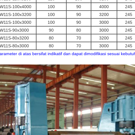
W11S-100x4000
100
90
4000
245
W11S-100x3200
100
90
3200
245
W11S-100x3000
100
90
3000
245
W11S-90x3000
90
80
3000
245
W11S-80x3200
80
70
3200
245
W11S-80x3000
80
70
3000
245
Parameter di atas bersifat indikatif dan dapat dimodifikasi sesuai kebut