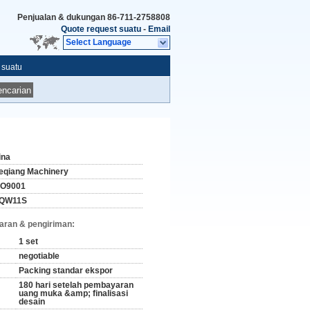
Penjualan & dukungan
86-711-2758808
Quote request suatu
-
Email
Select Language
 suatu
ncarian
ina
eqiang Machinery
SO9001
QW11S
aran & pengiriman:
1 set
negotiable
Packing standar ekspor
180 hari setelah pembayaran
uang muka &amp; finalisasi
desain