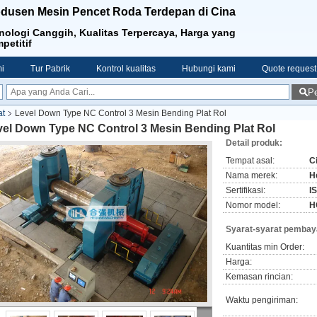
dusen Mesin Pencet Roda Terdepan di Cina
nologi Canggih, Kualitas Terpercaya, Harga yang
petitif
i
Tur Pabrik
Kontrol kualitas
Hubungi kami
Quote request
Pe
at
Level Down Type NC Control 3 Mesin Bending Plat Rol
vel Down Type NC Control 3 Mesin Bending Plat Rol
Detail produk:
Tempat asal:
C
Nama merek:
H
Sertifikasi:
I
Nomor model:
H
Syarat-syarat pembay
Kuantitas min Order:
Harga:
Kemasan rincian:
Waktu pengiriman: