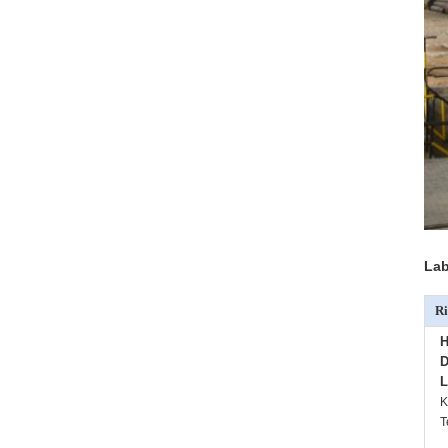
Lab
Ri
H
D
L
K
T