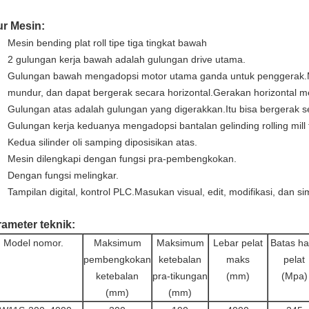
ur Mesin:
Mesin bending plat roll tipe tiga tingkat bawah
2 gulungan kerja bawah adalah gulungan drive utama.
Gulungan bawah mengadopsi motor utama ganda untuk penggerak.M
mundur, dan dapat bergerak secara horizontal.Gerakan horizontal m
Gulungan atas adalah gulungan yang digerakkan.Itu bisa bergerak se
Gulungan kerja keduanya mengadopsi bantalan gelinding rolling mill 
Kedua silinder oli samping diposisikan atas.
Mesin dilengkapi dengan fungsi pra-pembengkokan.
Dengan fungsi melingkar.
Tampilan digital, kontrol PLC.Masukan visual, edit, modifikasi, dan 
ameter teknik:
Model nomor.
Maksimum
Maksimum
Lebar pelat
Batas ha
pembengkokan
ketebalan
maks
pelat
ketebalan
pra-tikungan
(mm)
(Mpa)
(mm)
(mm)