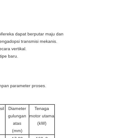
ereka dapat berputar maju dan
engadopsi transmisi mekanis.
cara vertikal.
tipe baru.
simpan parameter proses.
sil
Diameter
Tenaga
gulungan
motor utama
atas
(kW)
(mm)