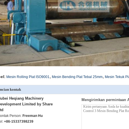
,
,
el:
Mesin Rolling Plat ISO9001
Mesin Bending Plat Tebal 25mm
Mesin Tekuk Pl
ncian kontak
ubei Heqiang Machinery
Mengirimkan permintaan 
evelopment Limited by Share
td
ontak Person:
Freeman Hu
el:
+86-15337398239