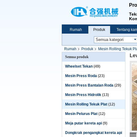
Pro
Tek
Kom
Rumah
Produk
Tentang kam
Rumah
Produk
Mesin Rolling Tekuk Pl
Le
Semua produk
Wheelset Tekan
(49)
Mesin Press Roda
(23)
Mesin Press Bantalan Roda
(29)
Mesin Press Hidrolik
(13)
Mesin Rolling Tekuk Plat
(12)
Mesin Pelurus Plat
(12)
Meja putar kereta api
(9)
Dongkrak pengangkat kereta api