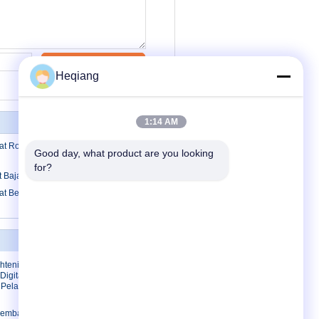
Kontak
Heqiang
1:14 AM
t Roll Digital 4, Mesin Sheet Bending
Good day, what product are you looking 
for?
t Baja Mekanik Seri W11
t Besi Hidrolik 3 Roll Skala Besar
Hubungi kami
ghtening
Hubungi kami
Digital
Permintaan
 Pelat
Penawaran
E-Mail
Lembaran