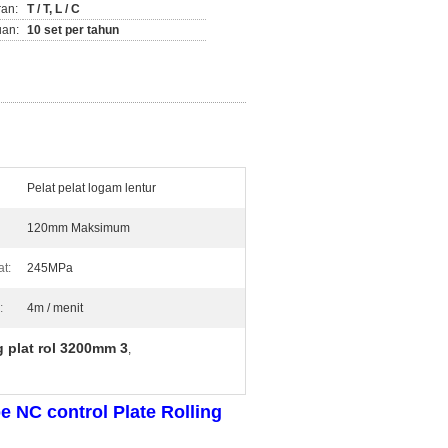
ran:
T / T, L / C
an:
10 set per tahun
Pelat pelat logam lentur
120mm Maksimum
at:
245MPa
:
4m / menit
 plat rol 3200mm 3
,
e NC control Plate Rolling