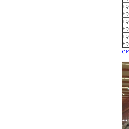
HQ
HQ
HQ
HQ
HQ
HQ
(* 