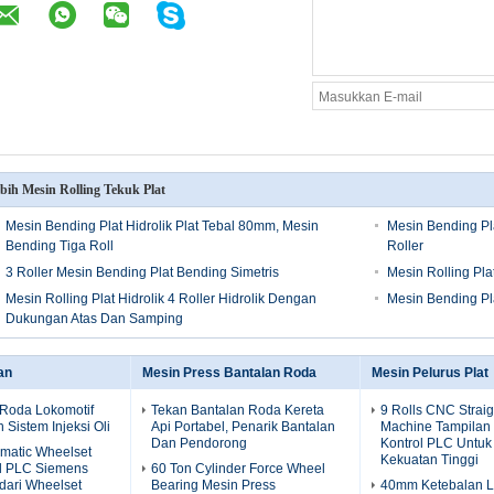
bih Mesin Rolling Tekuk Plat
Mesin Bending Plat Hidrolik Plat Tebal 80mm, Mesin
Mesin Bending Pla
Bending Tiga Roll
Roller
3 Roller Mesin Bending Plat Bending Simetris
Mesin Rolling Pla
Mesin Rolling Plat Hidrolik 4 Roller Hidrolik Dengan
Mesin Bending Pla
Dukungan Atas Dan Samping
an
Mesin Press Bantalan Roda
Mesin Pelurus Plat
 Roda Lokomotif
Tekan Bantalan Roda Kereta
9 Rolls CNC Strai
Sistem Injeksi Oli
Api Portabel, Penarik Bantalan
Machine Tampilan 
Dan Pendorong
Kontrol PLC Untuk
omatic Wheelset
Kekuatan Tinggi
ol PLC Siemens
60 Ton Cylinder Force Wheel
dari Wheelset
Bearing Mesin Press
40mm Ketebalan 