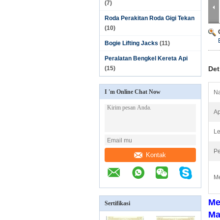
(7)
Roda Perakitan Roda Gigi Tekan
(10)
Bogie Lifting Jacks
(11)
Peralatan Bengkel Kereta Api
(15)
Det
I 'm Online Chat Now
Na
Ap
Le
Pe
Kontak
Me
Me
Sertifikasi
Ma