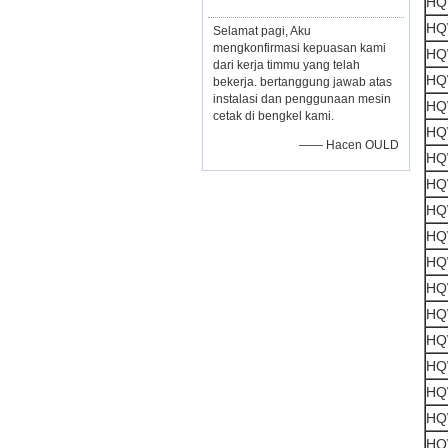
HQ
HQ
Selamat pagi, Aku
mengkonfirmasi kepuasan kami
HQ
dari kerja timmu yang telah
HQ
bekerja. bertanggung jawab atas
instalasi dan penggunaan mesin
HQ
cetak di bengkel kami.
HQ
—— Hacen OULD
HQ
HQ
HQ
HQ
HQ
HQ
HQ
HQ
HQ
HQ
HQ
HQ