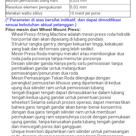
Akurasi pemosisian ulang Ram
0,025 mm
Resolusi elemen pengukuran
0,01 mm
Menekan waktu siklus
10 menit per poros
(* Parameter di atas bersifat indikatif, dan dapat dimodifikasi
sesuai kebutuhan aktual pelanggan.)
Fitur mesin dari Wheel Mount Press:
Wheel Press-fitting Machine adalah mesin press roda hidrolik
horizontal dan akan dipasang di lubang pondasi.
Struktur rangka gantry, dengan kekuatan tinggi, kekakuan
yang baik dan deformasi yang lebih sedikit.
Mesin Press Roda mampu merakit atau membongkar dua
roda pada porosnya tanpa memutar porosnya.
Desain silinder ganda.Hanya perlu satu pemosisian tanpa
pembalikan gandar untuk melanjutkan
pemasangan/penurunan dua roda.
Mesin Pemasangan Tekan Roda dilengkapi dengan
perangkat pemusatan khusus yang dipatenkan di kedua
ujung dua silinder ram untuk pemosisian lubang
tengah.Bagian tengah dapat dimasukkan ke dalam lubang
tengah kedua ujung gandar untuk penentuan posisi
wheelset.Selama seluruh proses operasi, dapat memastikan
bahwa garis tengah gandar akan benar-benar konsentris
dengan dua garis tengah silinder ram untuk membuat
permukaan ujung ram sepenuhnya cocok dengan permukaan
ujung gandar, tanpa kerusakan pada lubang tengah gandar
dan mencegah poros dari gangguan.
Unique Invention dipatenkan ram silinder untuk pemasangan