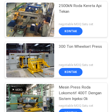
2500kN Roda Kereta Api
Tekan
negotiable MOQ:Satu set
KONTAK
300 Ton Wheelset Press
negotiable MOQ:Satu set
KONTAK
Mesin Press Roda
Lokomotif 400T Dengan
Sistem Injeksi Oli
negotiable MOQ:Satu set