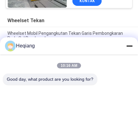
KONTAK
Wheelset Tekan
Wheelset Mobil Pengangkutan Tekan Garis Pembongkaran
Roda Sel Pembongkaran
Heqiang
Bengkel Kereta Api 3000kN Wheelset Turunkan Tekan Roda
Φ1250mm
10:16 AM
315 Ton Metro Wheelset Press Dengan Troli Pendukung Putar
180 °
Good day, what product are you looking for?
Bad Request
Semua
Wheelset Tekan
Mesin Press Roda
Mesin Press 
Mesin Press Hidrolik
Bantalan Roda