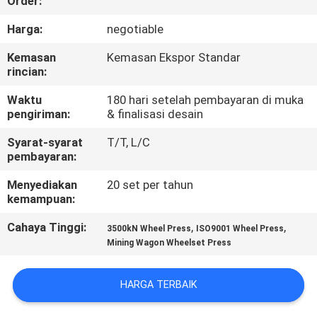
Order:
KUALITAS
Harga:
negotiable
HUBUNGI
Kemasan
Kemasan Ekspor Standar
rincian:
KAMI
Waktu
180 hari setelah pembayaran di muka
pengiriman:
& finalisasi desain
PERMINTAAN
Syarat-syarat
T/T, L/C
PENAWARAN
pembayaran:
Menyediakan
20 set per tahun
SITEMAP
kemampuan:
Cahaya Tinggi:
,
,
3500kN Wheel Press
ISO9001 Wheel Press
PRIVACY
Mining Wagon Wheelset Press
POLICY
HARGA TERBAIK