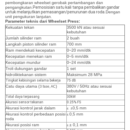
pembongkaran wheelset gerobak pertambangan dan
pengangkutan
.
Pemosisian satu kali tanpa pembalikan gandar
untuk melanjutkan pemasangan/penurunan dua roda
.Dengan
unit pengukuran lanjutan.
Parameter teknis dari Wheelset Press:
Kekuatan tekan
3500 kN atau sesuai
kebutuhan
Jumlah silinder ram
2 buah
Langkah piston silinder ram
7
00 mm
Ram mendekati kecepatan
0~20 mm/dtk
Kecepatan menekan ram
0~5 mm/dtk
Kecepatan mundur
0~24 mm/dtk
Troli dukungan gandar
1 set
hidrolik
tekanan sistem
Maksimum 28 MPa
Tingkat kebisingan selama bekerja
75 dB
Catu daya utama (
)
380V / 50Hz atau sesuai
3 fase, AC
kebutuhan
Total daya terpasang
30kW
Akurasi sensor tekanan
0.25% FS
Akurasi kontrol jarak dalam
0,5 mm
≤.
±
Akurasi kontrol perbedaan posisi
0,5 mm
≤.
roda
Akurasi posisi ram
± 0,1 mm
≤.