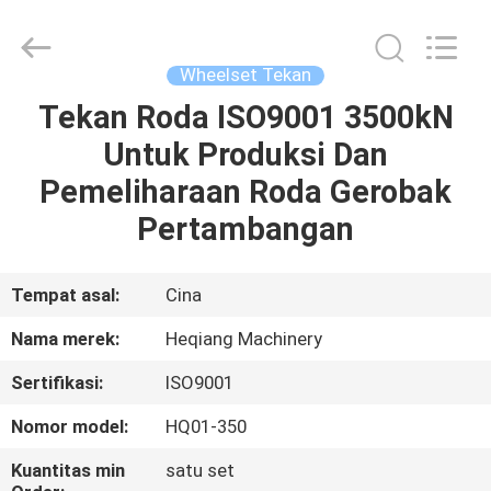
Machinery
Development
Limited
by
Share
Wheelset Tekan
Ltd.
All
Rights
Tekan Roda ISO9001 3500kN
RUMAH
Reserved.
Untuk Produksi Dan
PRODUK
Pemeliharaan Roda Gerobak
Pertambangan
TENTANG
KAMI
Tempat asal:
Cina
Nama merek:
Heqiang Machinery
TUR
Sertifikasi:
ISO9001
PABRIK
Nomor model:
HQ01-350
KONTROL
Kuantitas min
satu set