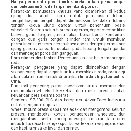
Hanya perlu satu posisi untuk melanjutkan pemasangan
dan pelepasan 2 roda tanpa membalik poros.
Perangkat pemusatan khusus yang dipatenkan di kedua
ujung dua silinder ram untuk pemosisian lubang
tengah.Bagian tengah dapat dimasukkan ke dalam lubang
tengah kedua ujung gandar untuk penentuan posisi
wheelset.Selama seluruh proses operasi, dapat memastikan
bahwa garis tengah gandar akan benar-benar konsentris
dengan dua garis tengah silinder ram untuk membuat
permukaan ujung ram sepenuhnya cocok dengan permukaan
ujung gandar, tanpa kerusakan pada lubang tengah gandar
dan mencegah poros dari gangguan.
Ram silinder dipatenkan Penemuan Unik untuk pemasangan
roda.
Perangkat penggeser yang dapat dipindahkan dengan
sisipan yang dapat diganti untuk memblokir roda, roda gigi,
atau cakram rem untuk diturunkan.
Ini adalah paten asli di
Cina.
Dua troli penopang putar disediakan untuk memuat dan
menurunkan wheelset ke/keluar dari mesin press.Ini akan
keluar dari pers selama operasi.
Siemens S7-300 PLC dan komputer AdvanTech Industrial
untuk mengontrol operasi.
Wheel mount press dapat melacak dan mengontrol seluruh
proses, mendeteksi kondisi pengepresan wheelset, dan
menganalisis serta memprosesnya melalui komputer
industri.Itu dapat mengekspor kurva tekanan vs perpindahan
dan hasil lainnya ke layar dan printer.