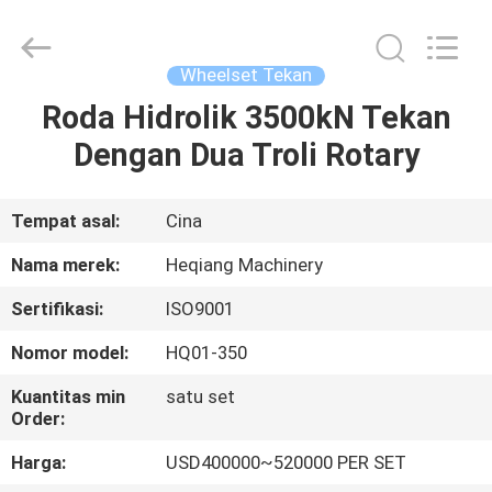
Machinery
Development
Limited
by
Share
Wheelset Tekan
Ltd.
All
Rights
Roda Hidrolik 3500kN Tekan
RUMAH
Reserved.
Dengan Dua Troli Rotary
PRODUK
Tempat asal:
Cina
TENTANG
Nama merek:
Heqiang Machinery
KAMI
Sertifikasi:
ISO9001
Nomor model:
HQ01-350
TUR
PABRIK
Kuantitas min
satu set
Order:
Harga:
USD400000~520000 PER SET
KONTROL