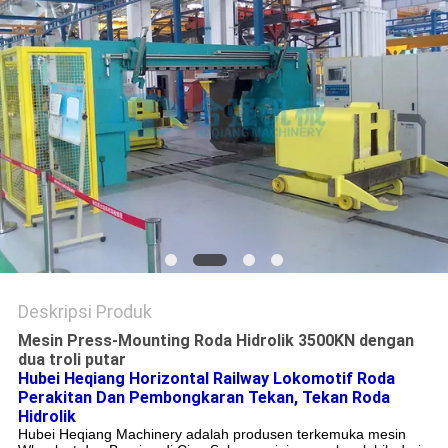
Deskripsi Produk
Mesin Press-Mounting Roda Hidrolik 3500KN dengan
dua troli putar
Hubei Heqiang Horizontal Railway Lokomotif Roda
Perakitan Dan Pembongkaran Tekan, Tekan Roda
Hidrolik
Hubei Heqiang Machinery adalah produsen terkemuka mesin