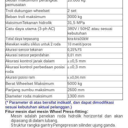
Beban maksimum perangkat
10.000 kg
pemusatan
Troli dukungan wheelset
2 set
Beban troli maksimum
3000 kg
Tekanan hidrolik
31,5 MPa
Maksimum
Catu daya utama (3-ph AC)
380V / 50HZ atau sesuai
kebutuhan
Total daya terpasang
kira-kira30kW
Menekan waktu siklus untuk 2 roda
10 menit/poros
Akurasi sensor tekanan
0,25% FS
Akurasi sensor perpindahan
0,01 mm
Akurasi kontrol jarak dalam
0,5 mm
≤.
±
Akurasi kontrol perbedaan posisi
0,3 mm
≤.
±
roda
Akurasi posisi ram
≤.
±
0,04 mm
Berat Wheelset Maksimum
5000 kg
Panjang sumbu maksimum
2600 mm
Diameter roda maksimum
1300 mm
(* Parameter di atas bersifat indikatif, dan dapat dimodifikasi
sesuai kebutuhan aktual pelanggan.)
Fitur mesin dari mesin Wheel Press-fitting:
Mesin adalah penekan roda hidrolik horizontal dan akan
dipasang di dalam lubang.
Struktur rangka gantry.
Pengepresan silinder ujung ganda
.