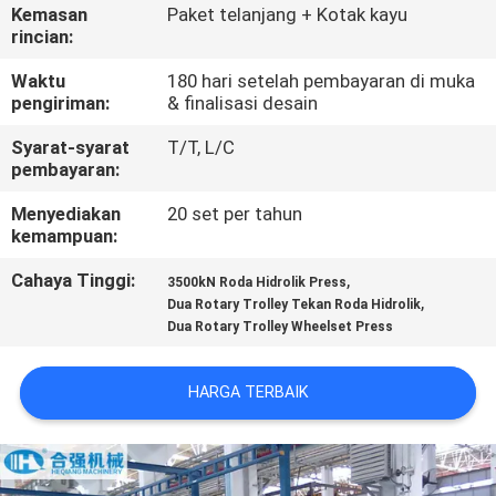
KUALITAS
Kemasan
Paket telanjang + Kotak kayu
rincian:
HUBUNGI
Waktu
180 hari setelah pembayaran di muka
pengiriman:
& finalisasi desain
KAMI
Syarat-syarat
T/T, L/C
pembayaran:
PERMINTAAN
Menyediakan
20 set per tahun
PENAWARAN
kemampuan:
Cahaya Tinggi:
,
3500kN Roda Hidrolik Press
SITEMAP
,
Dua Rotary Trolley Tekan Roda Hidrolik
Dua Rotary Trolley Wheelset Press
PRIVACY
HARGA TERBAIK
POLICY