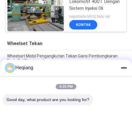
Lokomotif 400T Dengan
Sistem Injeksi Oli
negotiable MOQ:Satu set
KONTAK
Wheelset Tekan
Wheelset Mobil Pengangkutan Tekan Garis Pembongkaran
Roda Sel Pembongkaran
Heqiang
Bengkel Kereta Api 3000kN Wheelset Turunkan Tekan Roda
Φ1250mm
3:35 PM
315 Ton Metro Wheelset Press Dengan Troli Pendukung Putar
180 °
Good day, what product are you looking for?
Bad Request
Semua
Wheelset Tekan
Mesin Press Roda