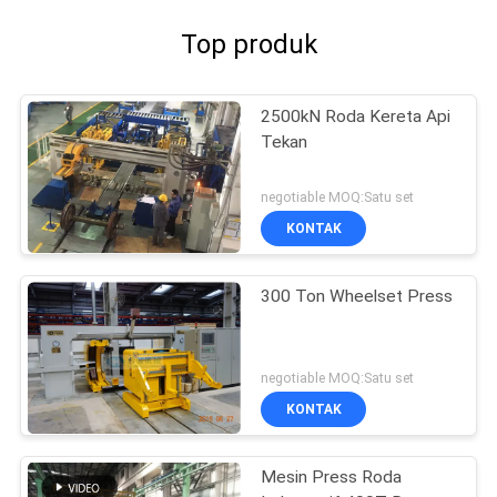
Top produk
2500kN Roda Kereta Api
Tekan
negotiable MOQ:Satu set
KONTAK
300 Ton Wheelset Press
negotiable MOQ:Satu set
KONTAK
Mesin Press Roda