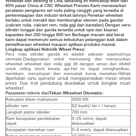
Wheelset dan Bearing di Cina.Sekarang ini mencakup lebih dari
80% pasar China di CNC Wheelset Presses.Kami menawarkan
peralatan pengepres set roda paling canggih yang tersedia di
perkeretaapian dan industri terkait lainnya.Penekan wheelset
berlaku untuk merakit dan membongkar elemen pada gandar
(cakram roda, cakram rem, roda gigi dan bantalan).Dengan versi
silinder tunggal dan ganda tersedia untuk opsi dan kisaran
kapasitas dari 200 hingga 800 ton.Berbagai macam alat berat
kami dapat memenuhi semua kebutuhan pelanggan baik dalam
pemeliharaan wheelset maupun aplikasi produksi massal.
Lingkup aplikasi Hidrolik Wheel Press:
Pers roda silinder ganda ini adalah a
desain sepenuhnya
otomatis.Dia
digunakan untuk memasang dan menurunkan
wheelset wheelset dan roda gigi dll dengan aman dan efektif
untuk rolling stock kereta api.Hal ini dapat menghasilkan,
merekam, menyimpan dan mencetak kurva menekan.
Hanya
diperlukan satu operator untuk mengoperasikan mesin wheel
press. Dua troli pendukung disediakan untuk bongkar muat
wheelset.
Parameter teknis dari
Tekan Wheelset Otomatis
:
Kekuatan tekan maksimum
3500 KN
silinder ram
D2 buah
(1 kiri + 1 kanan)
Langkah piston silinder
700 mm
Ram kecepatan pendekatan
0~25 mm/s, dapat
cepat
disesuaikan
Kecepatan menekan ram
0~4 mm/s, dapat disesuaikan