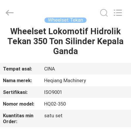
Machinery
Development
Limited
by
Share
Wheelset Tekan
Ltd.
All
Rights
Wheelset Lokomotif Hidrolik
RUMAH
Reserved.
Tekan 350 Ton Silinder Kepala
PRODUK
Ganda
TENTANG
Tempat asal:
CINA
KAMI
Nama merek:
Heqiang Machinery
Sertifikasi:
ISO9001
TUR
Nomor model:
HQ02-350
PABRIK
Kuantitas min
satu set
Order:
KONTROL