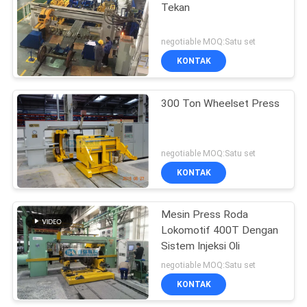
Tekan
negotiable MOQ:Satu set
KONTAK
300 Ton Wheelset Press
negotiable MOQ:Satu set
KONTAK
Mesin Press Roda
Lokomotif 400T Dengan
Sistem Injeksi Oli
negotiable MOQ:Satu set
KONTAK