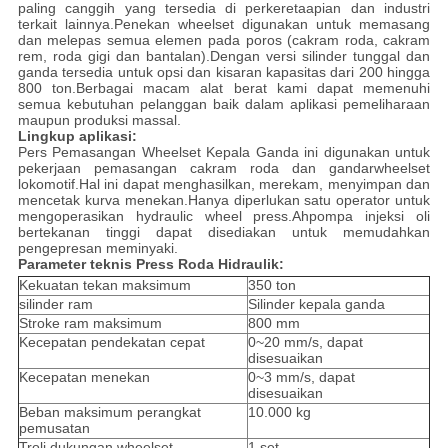
paling canggih yang tersedia di perkeretaapian dan industri
terkait lainnya.Penekan wheelset digunakan untuk memasang
dan melepas semua elemen pada poros (cakram roda, cakram
rem, roda gigi dan bantalan).Dengan versi silinder tunggal dan
ganda tersedia untuk opsi dan kisaran kapasitas dari 200 hingga
800 ton.Berbagai macam alat berat kami dapat memenuhi
semua kebutuhan pelanggan baik dalam aplikasi pemeliharaan
maupun produksi massal.
Lingkup aplikasi:
Pers Pemasangan Wheelset Kepala Ganda ini digunakan untuk
pekerjaan pemasangan cakram roda dan gandar
wheelset
lokomotif
.Hal ini dapat menghasilkan, merekam, menyimpan dan
mencetak kurva menekan.Hanya diperlukan satu operator untuk
mengoperasikan hydraulic wheel press.Ah
pompa injeksi oli
bertekanan tinggi dapat disediakan untuk memudahkan
pengepresan meminyaki.
Parameter teknis Press Roda Hidraulik:
Kekuatan tekan maksimum
350 ton
silinder ram
Silinder kepala ganda
Stroke ram maksimum
800 mm
Kecepatan pendekatan cepat
0~20 mm/s, dapat
disesuaikan
Kecepatan menekan
0~3 mm/s, dapat
disesuaikan
Beban maksimum perangkat
10.000 kg
pemusatan
Troli dukungan wheelset
1 set