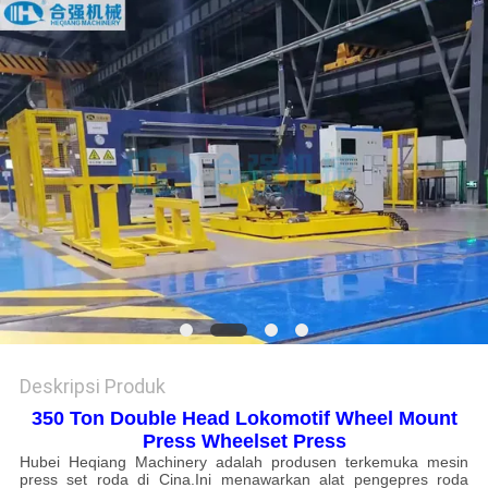
Deskripsi Produk
350 Ton Double Head Lokomotif Wheel Mount
Press Wheelset Press
Hubei Heqiang Machinery adalah produsen terkemuka mesin
press set roda di Cina.Ini menawarkan alat pengepres roda