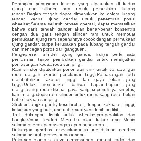
Perangkat pemusatan khusus yang dipatenkan di kedua
ujung dua silinder ram untuk pemosisian lubang
tengah.Bagian tengah dapat dimasukkan ke dalam lubang
tengah kedua ujung gandar untuk penentuan posisi
wheelset.Selama seluruh proses operasi, dapat memastikan
bahwa garis tengah gandar akan benar-benar konsentris
dengan dua garis tengah silinder ram untuk membuat
permukaan ujung ram sepenuhnya cocok dengan permukaan
ujung gandar, tanpa kerusakan pada lubang tengah gandar
dan mencegah poros dari gangguan.
Pengepresan silinder ujung ganda, hanya perlu satu
pemosisian tanpa pembalikan gandar untuk melanjutkan
pemasangan kedua roda samping.
Ram silinder dipatenkan penemuan unik untuk pemasangan
roda, dengan akurasi penekanan tinggi.
Pemasangan roda
membutuhkan akurasi tinggi dan gaya tekan yang
tinggi.Untuk memastikan bahwa bagian-bagian yang
menghalangi roda dikenai gaya yang sepenuhnya simetris,
kami mengadopsi ram silinder untuk memasang roda, bukan
baffle bukaan samping.
Struktur rangka gantry keseluruhan, dengan kekuatan tinggi,
kekakuan yang baik, dan deformasi yang lebih sedikit.
Troli dukungan listrik untuk wheelset
pra-perakitan dan
bongkar/muat ke/dari Mesin.Itu akan keluar dari Mesin
selama operasi pemasangan / pembongkaran
.
Dukungan gearbox disediakan
untuk mendukung gearbox
selama seluruh proses pemasangan.
Rekaman otomatis kurva pemasangan, run-out radial dan