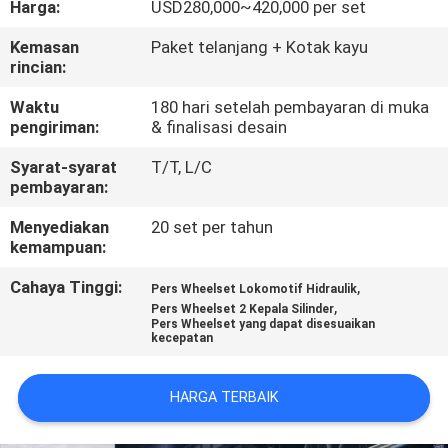
Harga:
USD280,000~420,000 per set
KUALITAS
Kemasan
Paket telanjang + Kotak kayu
rincian:
HUBUNGI
KAMI
Waktu
180 hari setelah pembayaran di muka
pengiriman:
& finalisasi desain
Syarat-syarat
T/T, L/C
PERMINTAAN
pembayaran:
PENAWARAN
Menyediakan
20 set per tahun
kemampuan:
SITEMAP
Cahaya Tinggi:
,
Pers Wheelset Lokomotif Hidraulik
,
Pers Wheelset 2 Kepala Silinder
Pers Wheelset yang dapat disesuaikan
PRIVACY
kecepatan
POLICY
HARGA TERBAIK