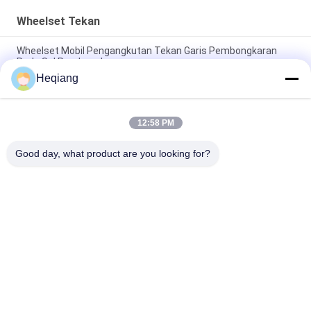
Wheelset Tekan
Wheelset Mobil Pengangkutan Tekan Garis Pembongkaran
Roda Sel Pembongkaran
Heqiang
Bengkel Kereta Api 3000kN Wheelset Turunkan Tekan Roda
Φ1250mm
12:58 PM
315 Ton Metro Wheelset Press Dengan Troli Pendukung Putar
180 °
Good day, what product are you looking for?
Bad Request
Semua
Wheelset Tekan
Mesin Press Roda
Mesin Press 
Mesin Press Hidrolik
Bantalan Roda
Mesin Rolling Tekuk 
Mesin Pelurus Plat