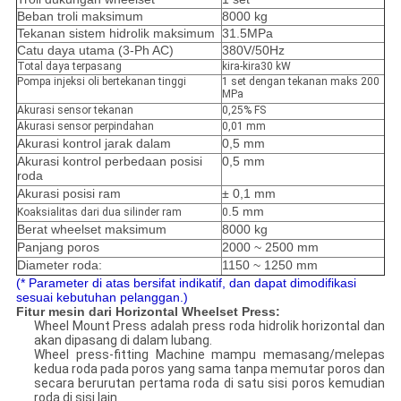
Beban troli maksimum
8000 kg
Tekanan sistem hidrolik maksimum
31.5MPa
Catu daya utama (3-Ph AC)
380V/50Hz
Total daya terpasang
kira-kira30 kW
Pompa injeksi oli bertekanan tinggi
1 set dengan tekanan maks 200
MPa
Akurasi sensor tekanan
0,25% FS
Akurasi sensor perpindahan
0,01 mm
Akurasi kontrol jarak dalam
0,5 mm
Akurasi kontrol perbedaan posisi
0,5 mm
roda
Akurasi posisi ram
± 0,1 mm
.5 mm
Koaksialitas dari dua silinder ram
0
Berat wheelset maksimum
8000 kg
Panjang poros
2000 ~ 2500 mm
Diameter roda:
1150 ~ 1250 mm
(* Parameter di atas bersifat indikatif, dan dapat dimodifikasi
sesuai kebutuhan pelanggan.)
Fitur mesin dari Horizontal Wheelset Press:
Wheel Mount Press adalah press roda hidrolik horizontal dan
akan dipasang di dalam lubang.
Wheel press-fitting Machine mampu memasang/melepas
kedua roda pada poros yang sama tanpa memutar poros dan
secara berurutan pertama roda di satu sisi poros kemudian
roda di sisi lain.