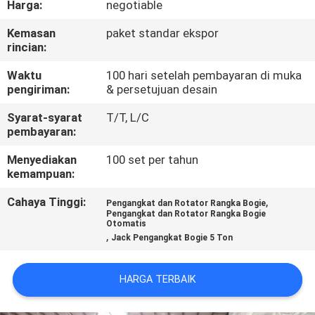
Harga:
negotiable
KUALITAS
Kemasan
paket standar ekspor
rincian:
HUBUNGI
KAMI
Waktu
100 hari setelah pembayaran di muka
pengiriman:
& persetujuan desain
Syarat-syarat
T/T, L/C
PERMINTAAN
pembayaran:
PENAWARAN
Menyediakan
100 set per tahun
kemampuan:
SITEMAP
Cahaya Tinggi:
,
Pengangkat dan Rotator Rangka Bogie
Pengangkat dan Rotator Rangka Bogie
Otomatis
PRIVACY
,
Jack Pengangkat Bogie 5 Ton
POLICY
HARGA TERBAIK