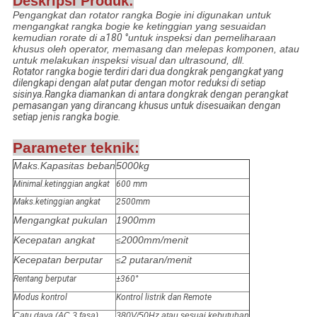
Deskripsi Produk:
Pengangkat dan rotator rangka Bogie ini digunakan untuk
mengangkat rangka bogie ke ketinggian yang sesuai
dan
kemudian rorate di a
180 °
untuk inspeksi dan pemeliharaan
khusus oleh operator, memasang dan melepas komponen, atau
untuk melakukan inspeksi visual dan ultrasound, dll.
Rotator rangka bogie terdiri dari dua dongkrak pengangkat yang
dilengkapi dengan alat putar dengan motor reduksi di setiap
sisinya.Rangka diamankan di antara dongkrak dengan perangkat
pemasangan yang dirancang khusus untuk disesuaikan dengan
setiap jenis rangka bogie.
Parameter teknik:
Maks.Kapasitas beban
5000kg
Minimal.ketinggian angkat
600 mm
Maks.ketinggian angkat
2500mm
Mengangkat pukulan
1900mm
Kecepatan angkat
2000mm/menit
≤
Kecepatan berputar
2 putaran/menit
≤
Rentang berputar
±360°
Modus kontrol
Kontrol listrik dan Remote
Catu daya (AC 3 fasa)
380V/50Hz atau sesuai kebutuhan