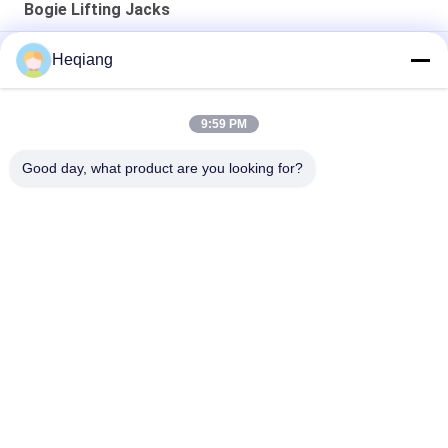
Bogie Lifting Jacks
Rotator Rangka Bogie 4 Ton, Perangkat Angkat dan Putar
Heqiang
Rangka Bogie
10 Ton Bogie Frame Lift Peralatan Bengkel Kereta Api
9:59 PM
2000mm Stroke 10 Ton Kereta Api Bogie Lifting Jacks
Good day, what product are you looking for?
Bad Request
Semua
Wheelset Tekan
Mesin Press Roda
Mesin Press 
Mesin Press Hidrolik
Bantalan Roda
Mesin Rolling Tekuk 
Mesin Pelurus Plat
Plat
Meja Putar Kereta 
Dongkrak 