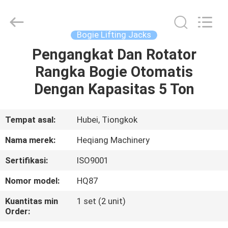
Machinery
Development
Limited
by
Share
Bogie Lifting Jacks
Ltd.
All
Rights
Pengangkat Dan Rotator
RUMAH
Reserved.
Rangka Bogie Otomatis
PRODUK
Dengan Kapasitas 5 Ton
TENTANG
Tempat asal:
Hubei, Tiongkok
KAMI
Nama merek:
Heqiang Machinery
Sertifikasi:
ISO9001
TUR
Nomor model:
HQ87
PABRIK
Kuantitas min
1 set (2 unit)
Order:
KONTROL