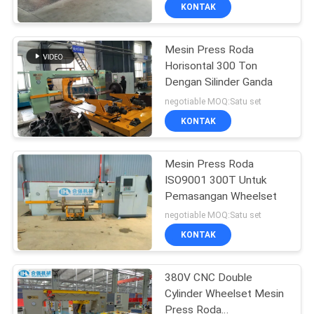
KUALITAS
KONTAK
Mesin Press Roda
HUBUNGI
Horisontal 300 Ton
KAMI
Dengan Silinder Ganda
negotiable MOQ:Satu set
PERMINTAAN
KONTAK
PENAWARAN
Mesin Press Roda
ISO9001 300T Untuk
SITEMAP
Pemasangan Wheelset
negotiable MOQ:Satu set
PRIVACY
KONTAK
POLICY
380V CNC Double
Cylinder Wheelset Mesin
Press Roda