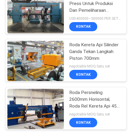
Press Untuk Produksi
Dan Pemeliharaan
Wheelset Wagon
USD400000~500000 PER SET MOQ:satu set
KONTAK
Roda Kereta Api Silinder
Ganda Tekan Langkah
Piston 700mm
negotiable MOQ:Satu set
KONTAK
Roda Persneling
2600mm Horisontal,
Roda Rel Kereta Api 450
Ton
negotiable MOQ:Satu set
KONTAK