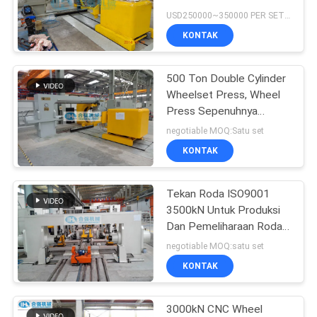
Pembongkaran
USD250000~350000 PER SET MOQ:satu set
KONTAK
500 Ton Double Cylinder
Wheelset Press, Wheel
Press Sepenuhnya
Otomatis
negotiable MOQ:Satu set
KONTAK
Tekan Roda ISO9001
3500kN Untuk Produksi
Dan Pemeliharaan Roda
Gerobak Pertambangan
negotiable MOQ:satu set
KONTAK
3000kN CNC Wheel