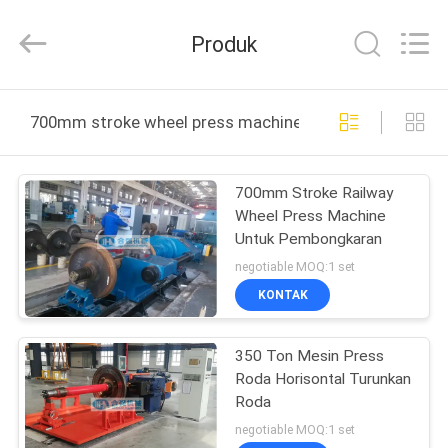
Machinery
Development
Limited
Produk
by
Share
Ltd.
All
Rights
RUMAH
Reserved.
700mm stroke wheel press machine pembuatan online
PRODUK
700mm Stroke Railway
Wheel Press Machine
TENTANG
Untuk Pembongkaran
KAMI
negotiable MOQ:1 set
KONTAK
TUR
350 Ton Mesin Press
PABRIK
Roda Horisontal Turunkan
Roda
KONTROL
negotiable MOQ:1 set